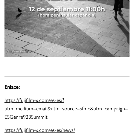
Enlace:
https://fujifilm-x.com/es-es/?
utm_medium=email&utm_source=sfmc&utm_campaign=
ESGenre923Summit
https://fujifilm-x.com/es-es/news/