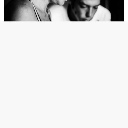
© Teresa Arana Migliassi
La narrativa se construye desde lo más íntimo, siguiendo
un orden emocional en lugar de cronológico. Las visitas
a su hogar no son el eje central, sino cómo me fui
acercando a ellos y cómo viví cada encuentro.
La fotografía me permitió expresar mi sensibilidad a
través de contrastes y desenfoques, donde cada detalle
capturado representaba un proceso interno. Más tarde,
estos elementos se unieron con los textos, otorgándole