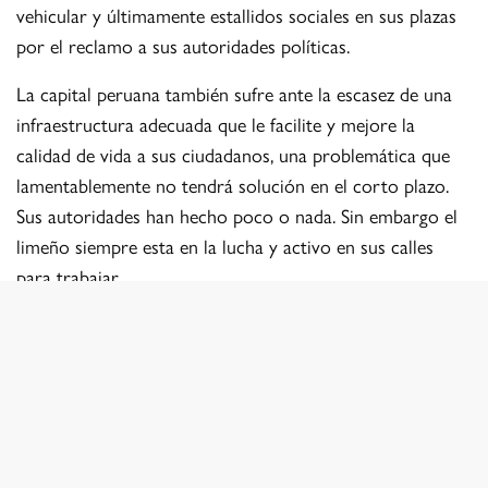
vehicular y últimamente estallidos sociales en sus plazas
por el reclamo a sus autoridades políticas.
La capital peruana también sufre ante la escasez de una
infraestructura adecuada que le facilite y mejore la
calidad de vida a sus ciudadanos, una problemática que
lamentablemente no tendrá solución en el corto plazo.
Sus autoridades han hecho poco o nada. Sin embargo el
limeño siempre esta en la lucha y activo en sus calles
para trabajar.
La vida no tiene pausa , los negocios ya sea formales o
no están casi las 24 horas en constante atención. En esta
serie intento mostrar como es el día a día y la
interacción de los limeños, balanceando colores y formas
de un lugar acogedor y a la vez desordenado. Esto es
Lima.