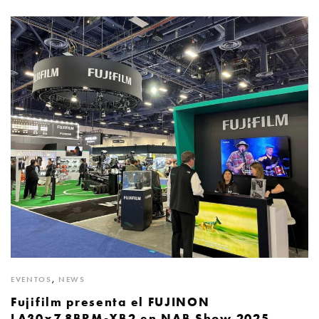
EVENTOS
,
NEWS
Fujifilm presenta el FUJINON
LA30x7.8BRM-XB2 en NAB Show 2025