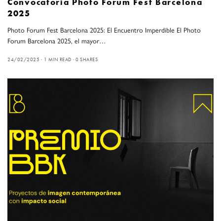
Convocatoria Photo Forum Fest Barcelona
2025
Photo Forum Fest Barcelona 2025: El Encuentro Imperdible El Photo
Forum Barcelona 2025, el mayor…
24/02/2025
1 MIN READ
0 SHARES