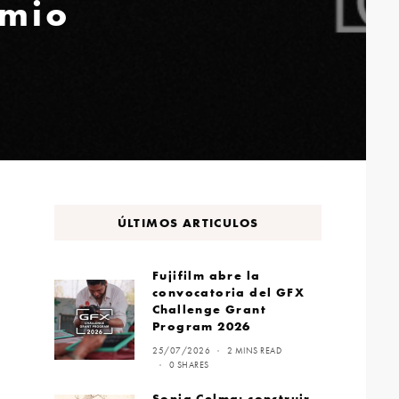
emio
ÚLTIMOS ARTICULOS
Fujifilm abre la
convocatoria del GFX
Challenge Grant
Program 2026
25/07/2026
2 MINS READ
0 SHARES
Sonia Celma: construir