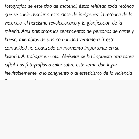
fotografías de este tipo de material, éstas rehúsan toda retórica
que se suele asociar a esta clase de imágenes: la retórica de la
violencia, el heroísmo revolucionario y la glorificación de la
miseria. Aquí palpamos los sentimientos de personas de carne y
hueso, miembros de una comunidad verdadera. Y esta
comunidad ha alcanzado un momento importante en su
historia. Al trabajar en color, Meiselas se ha impuesto otra tarea
difícil. Las fotografías a color sobre este tema dan lugar,
inevitablemente, a lo sangriento o al esteticismo de la violencia.
En este caso, sin embargo, tenemos un control enorme, una
sensación de lo cotidiano y una vitalidad enraizada en una
comunidad activa.
—John Berger, 1981
Acerca de la autora: