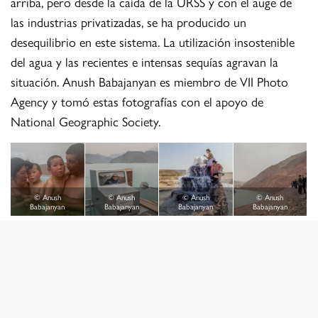
arriba, pero desde la caída de la URSS y con el auge de
las industrias privatizadas, se ha producido un
desequilibrio en este sistema. La utilización insostenible
del agua y las recientes e intensas sequías agravan la
situación. Anush Babajanyan es miembro de VII Photo
Agency y tomó estas fotografías con el apoyo de
National Geographic Society.
© Anush
© Anush
© Anush
© Anush
Babajanyan
Babajanyan
Babajanyan
Babajanyan
SUDAMÉRICA REPORTAJES GRÁFICOS
Alessandro Cinque: Alpaqueros