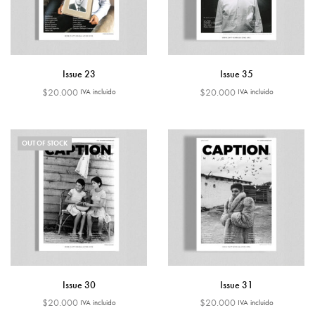
Issue 23
Issue 35
$
20.000
$
20.000
IVA incluido
IVA incluido
Leer más
Añadir al carrito
Regalar este producto
OUT OF STOCK
Issue 30
Issue 31
$
20.000
$
20.000
IVA incluido
IVA incluido