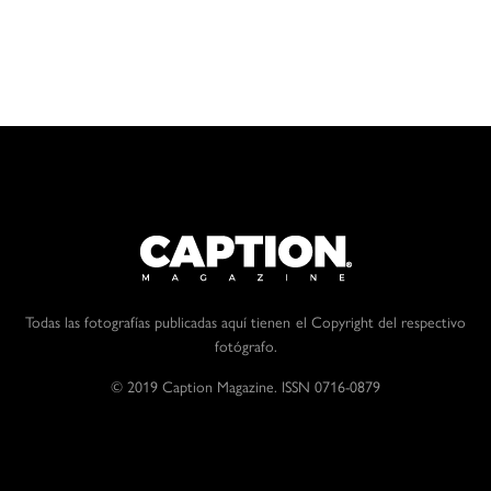
Leer más
Añadir al carrito
Regalar este producto
Todas las fotografías publicadas aquí tienen el Copyright del respectivo
fotógrafo.
© 2019 Caption Magazine. ISSN 0716-0879