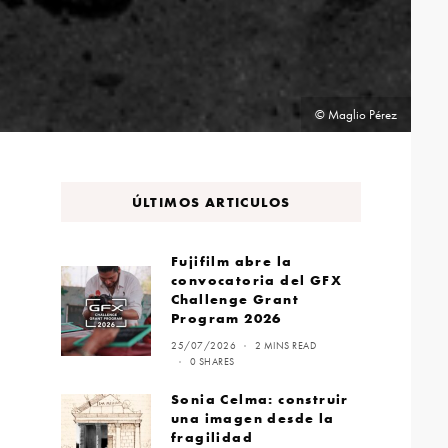
© Maglio Pérez
ÚLTIMOS ARTICULOS
Fujifilm abre la
convocatoria del GFX
Challenge Grant
Program 2026
25/07/2026
2 MINS READ
0 SHARES
Sonia Celma: construir
una imagen desde la
fragilidad