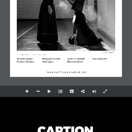
© José Luis Rissetti
F O T Ó G R
A
F O S   E N   E S T A   E D I C I Ó N 
Eduardo Asenjo
Mariajosé Catalán 
José Luis Rissetti 
Alex Stuparich
Ricardo Carrasco 
Abel Lagos
Eléonore Simon
W
W
W . C A P T I O N M A G A
Z I N E . O R G 