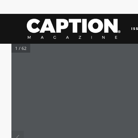
IS
1 / 62