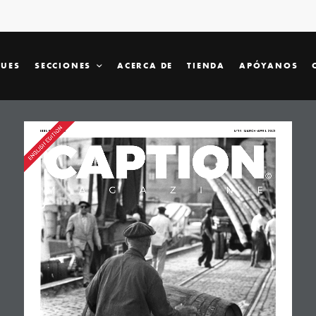
SUES
SECCIONES
ACERCA DE
TIENDA
APÓYANOS
ENGLISH EDITION
ISSN 0716-0879
Nº14   MARCH-APRIL 2022