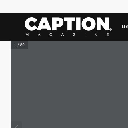
IS
1 / 80