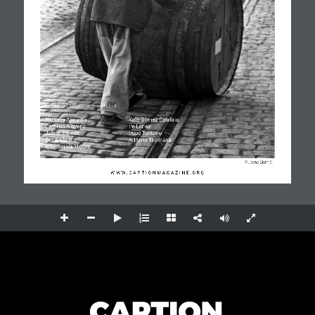
P H O T O G R
A
P H E R S   I N   T H I S   I S
S
U E 
Nathalia Angarita
Katy Gómez Catalina
Carolina Aravena
Ire Lenes
Joana Biarnés
Irupé Tentorio
Paz Errázuriz
Adriana Thomasa
Pilar García Merino
© Joana Biarnés
W
W
W . C A P T I O N M A G A
Z I N E . O R G 