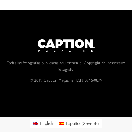
Todas las fotografías publicadas aquí tienen el Copyright del respectivo
fotógrafo.
© 2019 Caption Magazine. ISSN 0716-0879
English
Español
(
Spanish
)