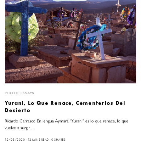
PHOTO ESSAYS
Yurani, Lo Que Renace, Cementerios Del
Desierto
Ricardo Carrasco En lengua Aymará “Yurani” es lo que renace, lo que
vuelve a surgir.…
12/03/2020
12 MINS READ
0 SHARES