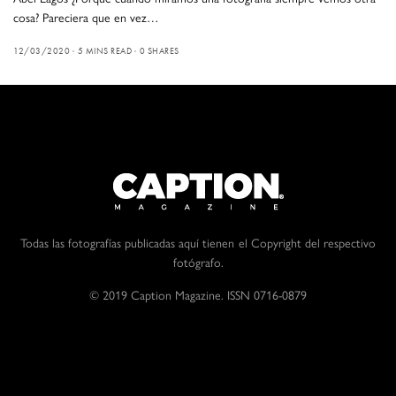
cosa? Pareciera que en vez…
12/03/2020
5 MINS READ
0 SHARES
Todas las fotografías publicadas aquí tienen el Copyright del respectivo
fotógrafo.
© 2019 Caption Magazine. ISSN 0716-0879