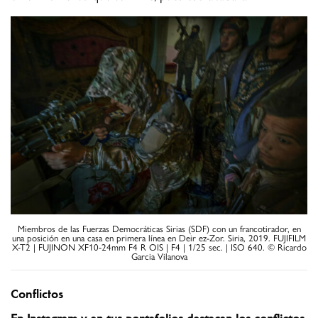
Miembros de las Fuerzas Democráticas Sirias (SDF) con un francotirador, en
una posición en una casa en primera línea en Deir ez-Zor. Siria, 2019. FUJIFILM
X-T2 | FUJINON XF10-24mm F4 R OIS | F4 | 1/25 sec. | ISO 640. © Ricardo
Garcia Vilanova
Conflictos
En Instagram y en tus portafolios destacan los conflictos