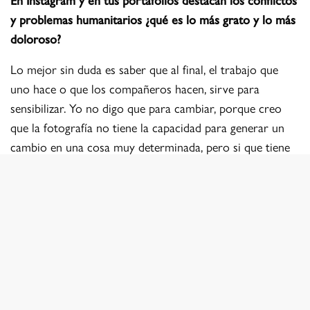
y problemas humanitarios ¿qué es lo más grato y lo más
doloroso?
Lo mejor sin duda es saber que al final, el trabajo que
uno hace o que los compañeros hacen, sirve para
sensibilizar. Yo no digo que para cambiar, porque creo
que la fotografía no tiene la capacidad para generar un
cambio en una cosa muy determinada, pero si que tiene
la capacidad de sensibilizar, y al final la sociedad es la que
determina ese cambio a fuerza de esa sensibilización. Es
decir, si tu no tienes esa información como sociedad no
tienes la posibilidad de elección, como, por ejemplo, en
que un gobierno pueda interferir en un determinado
conflicto o en un desastre humanitario. Esa es la parte
buena.