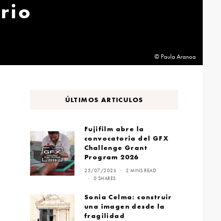
rio
© Paula Aranoa
ÚLTIMOS ARTICULOS
Fujifilm abre la
convocatoria del GFX
Challenge Grant
Program 2026
25/07/2026
2 MINS READ
0 SHARES
Sonia Celma: construir
una imagen desde la
fragilidad