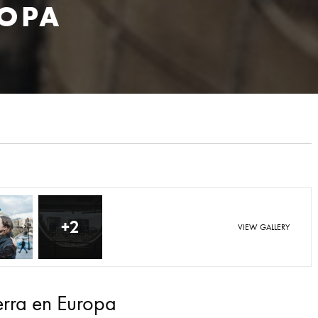
ROPA
+2
VIEW GALLERY
erra en Europa