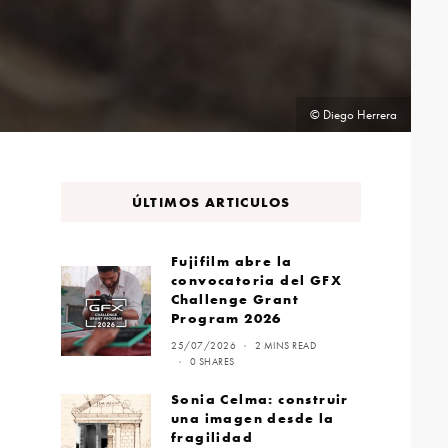
© Diego Herrera
ÚLTIMOS ARTICULOS
Fujifilm abre la
convocatoria del GFX
Challenge Grant
Program 2026
25/07/2026
2 MINS READ
0 SHARES
Sonia Celma: construir
una imagen desde la
fragilidad