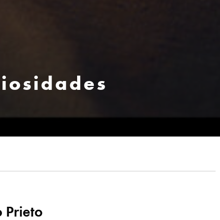
riosidades
 Prieto