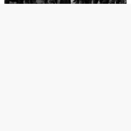
El libro “
Revista Análisis. Fotografías 1977-1993
” fue
editado por Nilo&Nilo Editores en 2021, reúne
fotografías y testimonios de reporteros gráficos y
periodistas de esta icónica revista.
Pensamos este libro como un homenaje a los reporteros
gráficos de la Análisis quienes tuvieron la valentía de
desafiar las restricciones impuestas a la libertad de
expresión, para dar a conocer las violaciones a los
derechos humanos, que se arriesgaron en una época que