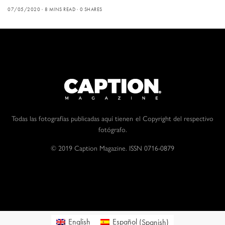
07/05/2020
8 MINS READ
0 SHARES
Todas las fotografías publicadas aquí tienen el Copyright del respectivo
fotógrafo.
© 2019 Caption Magazine. ISSN 0716-0879
English
Español
(
Spanish
)