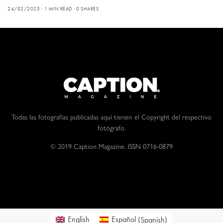
24/02/2025
1 MIN READ
0 SHARES
Todas las fotografías publicadas aquí tienen el Copyright del respectivo
fotógrafo.
© 2019 Caption Magazine. ISSN 0716-0879
English
Español
(
Spanish
)