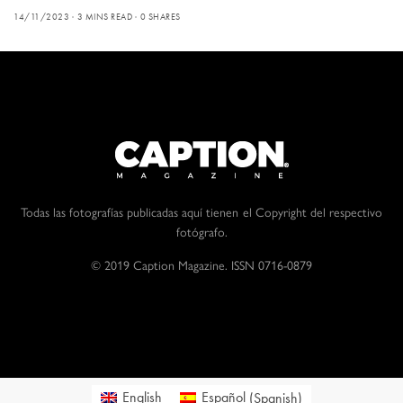
14/11/2023
3 MINS READ
0 SHARES
Todas las fotografías publicadas aquí tienen el Copyright del respectivo
fotógrafo.
© 2019 Caption Magazine. ISSN 0716-0879
English
Español
(
Spanish
)