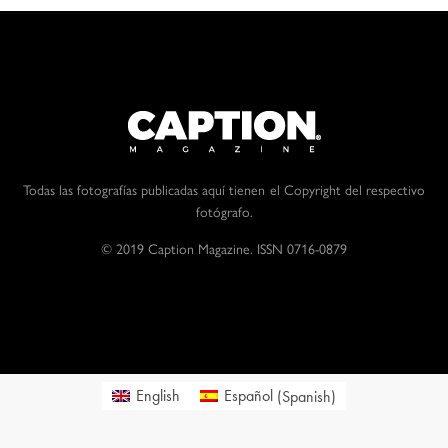
Todas las fotografías publicadas aquí tienen el Copyright del respectivo
fotógrafo.
© 2019 Caption Magazine. ISSN 0716-0879
English
Español
(
Spanish
)