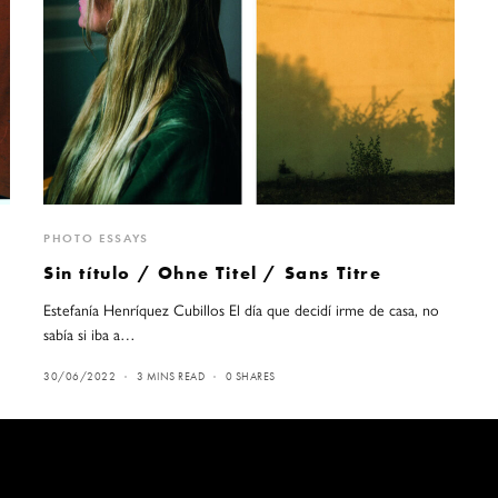
PHOTO ESSAYS
Sin título / Ohne Titel / Sans Titre
al
Estefanía Henríquez Cubillos El día que decidí irme de casa, no
sabía si iba a…
30/06/2022
3 MINS READ
0 SHARES