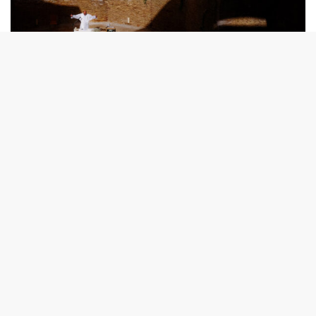
© Pedro Etura
– Has participado en talleres y procesos formativos.
¿Qué aprendizaje te ha dejado enseñar y cómo inﬂuye
compartir conocimiento en tu propio crecimiento
creativo?
He dado muchos talleres y cursos, y por supuesto he
aprendido muchísimas cosas. Empiezo por la mala.
Cuándo te escuchas muchas veces a ti mismo, y sólo
ejerces de profesor, acabas por oxidarte y tiendes a la
repetición, es decir, cuándo pasas mucho tiempo dando