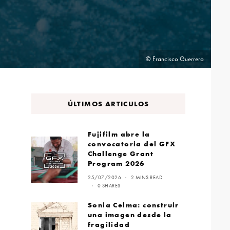
© Francisco Guerrero
ÚLTIMOS ARTICULOS
Fujifilm abre la
convocatoria del GFX
Challenge Grant
Program 2026
25/07/2026
2 MINS READ
0 SHARES
Sonia Celma: construir
una imagen desde la
fragilidad