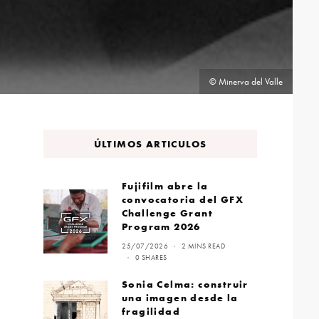
© Minerva del Valle
ÚLTIMOS ARTICULOS
Fujifilm abre la
convocatoria del GFX
Challenge Grant
Program 2026
25/07/2026
2 MINS READ
0 SHARES
Sonia Celma: construir
una imagen desde la
fragilidad