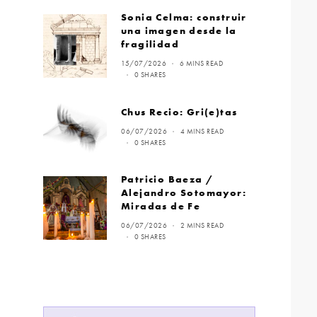
Sonia Celma: construir
una imagen desde la
fragilidad
15/07/2026
6 MINS READ
0 SHARES
Chus Recio: Gri(e)tas
06/07/2026
4 MINS READ
0 SHARES
Patricio Baeza /
Alejandro Sotomayor:
Miradas de Fe
06/07/2026
2 MINS READ
0 SHARES