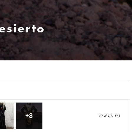
esierto
+8
VIEW GALLERY