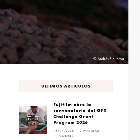
© Andrés Figueroa
ÚLTIMOS ARTICULOS
Fujifilm abre la
convocatoria del GFX
Challenge Grant
Program 2026
25/07/2026
2 MINS READ
0 SHARES