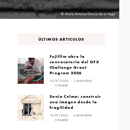
© Maria Antonia García de la Vega
ÚLTIMOS ARTICULOS
Fujifilm abre la
convocatoria del GFX
Challenge Grant
Program 2026
25/07/2026
2 MINS READ
0 SHARES
Sonia Celma: construir
una imagen desde la
fragilidad
15/07/2026
6 MINS READ
0 SHARES