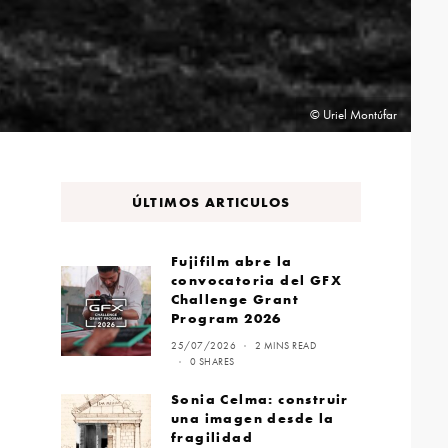
© Uriel Montúfar
ÚLTIMOS ARTICULOS
Fujifilm abre la
convocatoria del GFX
Challenge Grant
Program 2026
25/07/2026
2 MINS READ
0 SHARES
Sonia Celma: construir
una imagen desde la
fragilidad