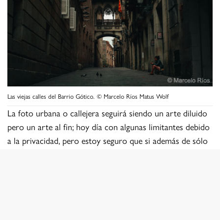
Las viejas calles del Barrio Gótico. © Marcelo Ríos Matus Wolf
La foto urbana o callejera seguirá siendo un arte diluido
pero un arte al fin; hoy día con algunas limitantes debido
a la privacidad, pero estoy seguro que si además de sólo
ver nos dedicamos a observar, veremos lo atractivo que
es y lo singular que hay en cada lugar donde quizás
hemos caminado sin notar o apreciar un segundo aquel
espacio.
Amar la fotografía es sentir que eres parte de algo, de un