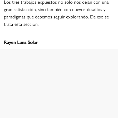
Los tres trabajos expuestos no sólo nos dejan con una
gran satisfacción, sino también con nuevos desafíos y
paradigmas que debemos seguir explorando. De eso se
trata esta sección.
Rayen Luna Solar
instagram.com/rayen.lunasolar
Abordar la ciudad a través de una película en blanco y
negro implica adoptar una perspectiva distinta, que nos
invita a reflexionar y observar con detenimiento. Es un
ejercicio de contemplación que nos lleva a demorarnos
un poco más antes de obturar. En esta experiencia, me
propuse buscar los rincones que caracterizan a la
comuna de Santiago: desde su centro cívico hasta el
parque O’Higgins, pasando por el parque Bustamante y