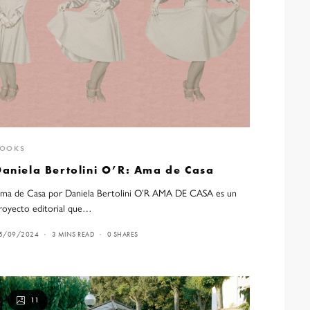
BOOKS
Daniela Bertolini O’R: Ama de Casa
ma de Casa por Daniela Bertolini O’R AMA DE CASA es un
royecto editorial que…
5/09/2024
3 MINS READ
0 SHARES
11