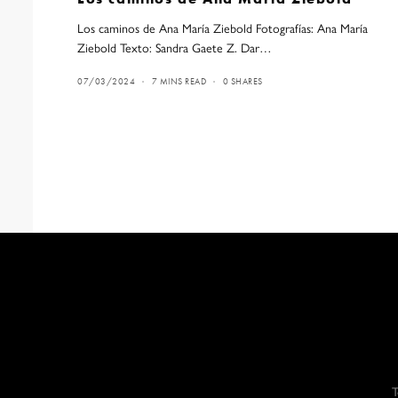
Los caminos de Ana María Ziebold Fotografías: Ana María
Ziebold Texto: Sandra Gaete Z. Dar…
07/03/2024
7 MINS READ
0 SHARES
T