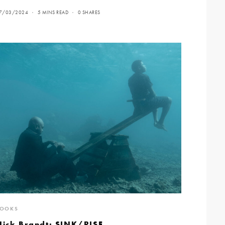
7/03/2024
5 MINS READ
0 SHARES
BOOKS
Nick Brandt: SINK/RISE