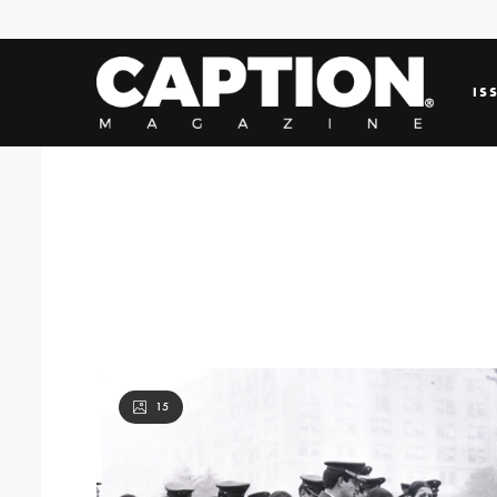
IS
15