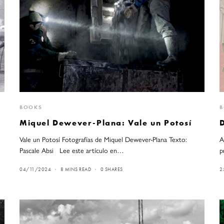
BOOKS
Miquel Dewever-Plana: Vale un Potosí
Vale un Potosí Fotografías de Miquel Dewever-Plana Texto:
A
Pascale Absi Lee este artículo en…
p
04/11/2024
8 MINS READ
0 SHARES
2