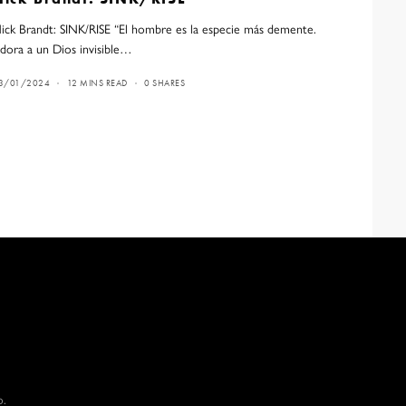
ick Brandt: SINK/RISE “El hombre es la especie más demente.
dora a un Dios invisible…
3/01/2024
12 MINS READ
0 SHARES
o.