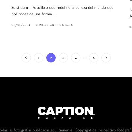
Solstitium – Fotolibro que redefine la belleza del mundo que
N
nos rodea de una forma…
A
08/01/2024
3 MINS READ
0 SHARES
0
1
2
3
4
…
6
odas las fotografías publicadas aquí tienen el Copyright del respectivo fotógraf