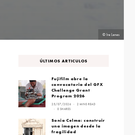
© Ire Lenes
ÚLTIMOS ARTICULOS
Fujifilm abre la
convocatoria del GFX
Challenge Grant
Program 2026
25/07/2026
2 MINS READ
0 SHARES
Sonia Celma: construir
una imagen desde la
fragilidad