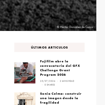
© Héctor González de Cunco
ÚLTIMOS ARTICULOS
Fujifilm abre la
convocatoria del GFX
Challenge Grant
Program 2026
25/07/2026
2 MINS READ
0 SHARES
Sonia Celma: construir
una imagen desde la
fragilidad