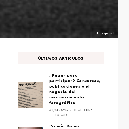
© Jorge Prat
ÚLTIMOS ARTICULOS
¿Pagar para
participar? Concursos,
publicaciones y el
negocio del
reconocimiento
fotográfico
08/08/2026
16 MINS READ
0 SHARES
Premio Roma