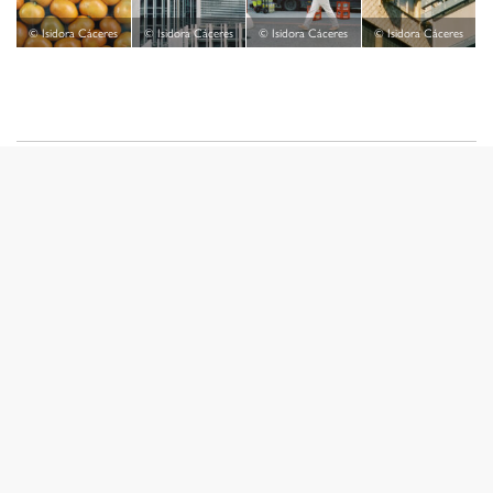
© Isidora Cáceres
© Isidora Cáceres
© Isidora Cáceres
© Isidora Cáceres
Álvaro Piquero
@alvaronueveveinte
Cámara: Olympus OM10
Lente: Zuiko 50mm 1.8
Película: Ilford HP5 Plus
No quería disparar más fotos y ahora me encuentro
cargando mi Olympus OM10 con un Ilford HP5 Plus
Edición 145 años para el “Desafío 35” de la revista
CAPTION. ¿Quién lo diría? Los chicos de Miyagi Studio
tienen mucha culpa de que esto haya sucedido y se los